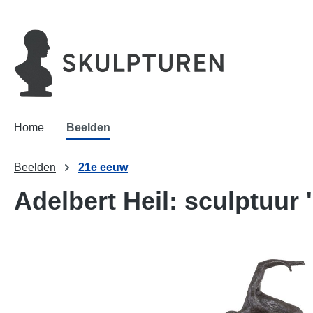
oekopdracht
Ga naar de hoofdnavigatie
Home
Beelden
Beelden
21e eeuw
Adelbert Heil: sculptuur '
Afbeeldingengalerij overslaan