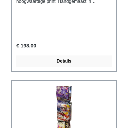
hoogwaardige print. Handgemaakt in
Nederland, gesigneerd, met certificaat.
Afmeting 29 x 9 x 9 cm (H/W/D). Gewicht ca.
0,4 kg. Geleverd in een geschenkdoos.
€ 198,00
Details