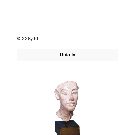
god van de wijsheid Thoth, beschermheilige
van alle schriftgeleerden, in de vorm van een
baviaan op een verhoogd voetstuk, waarvoor
een offerbord ligt. Origineel: Musée du Louvre,
Parijs. Leisteen, Egypte, Nieuw Koninkrijk, 19e
€ 228,00
dynastie, ca. 1370 v.Chr. 2-delige replica
gemaakt van handgepatineerd hars. Met
Details
certificaat van echtheid. Afmetingen 19 x 20 x 8
cm (h/w/d). Gewicht ca. 1,7 kg.