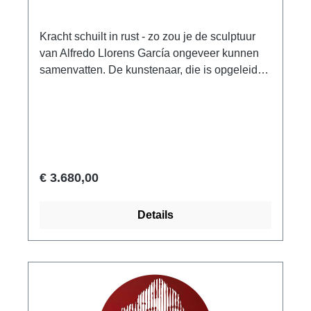
Kracht schuilt in rust - zo zou je de sculptuur
van Alfredo Llorens García ongeveer kunnen
samenvatten. De kunstenaar, die is opgeleid
en les heeft gegeven in Valencia, combineert
een grote, massieve neushoorn met de
elegantie van een vrouwelijk naakt, waarbij de
vrouwenfiguur ook nog eens in grote sereniteit
een boek leest. Llorens García's uitstekende
vaardigheden als beeldhouwer werden al op
€ 3.680,00
jonge leeftijd herkend. Bijna twee decennia
lang stelde hij ze in dienst van de
Details
internationaal gerenommeerde Valenciaanse
porseleinfabrikant LLadró, terwijl hij
tegelijkertijd als freelance kunstenaar werkte
en werken realiseerde voor musea en
openbare ruimten. Het beeld getuigt niet alleen
van het grootste vakmanschap, maar ook van