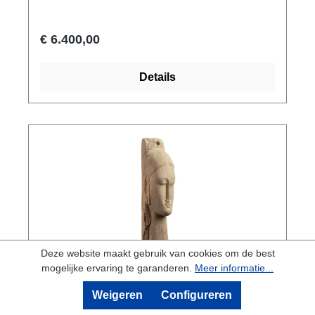
brengen op het materiaal. Free Spirit' spreekt
zowel de geest als de emoties aan en is een
€ 6.400,00
buitengewoon visueel genot. Met de losse,
wijd uitgesneden broek, de wervelende
Details
stropdas, een gestileerd profiel en een hoed -
onbeslist of die nu door de wind waait of op het
voorhoofd balanceert - weet Free Spirit ons
onmiddellijk te boeien.sculptuur in fijn brons,
gepatineerd en gedeeltelijk gepolijst. Met de
hand gegoten volgens de verloren
wastechniek. Gelimiteerde oplage van 125
stuks, gesigneerd en genummerd. Hoogte van
het beeld 65 cm, gewicht ca. 4,5 kg.
Deze website maakt gebruik van cookies om de best
mogelijke ervaring te garanderen.
Meer informatie...
Amedeo Modigliani: 'Tête de femme'.
Weigeren
Configureren