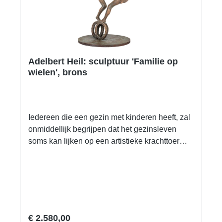
Adelbert Heil: sculptuur 'Familie op
wielen', brons
Iedereen die een gezin met kinderen heeft, zal
onmiddellijk begrijpen dat het gezinsleven
soms kan lijken op een artistieke krachttoer
waarin iedereen zijn rol moet spelen.editie in
brons, gegoten met de verloren-wastechniek,
met de hand gebeiteld en gepatineerd.
Beperkte oplage van 99 stuks, genummerd en
gesigneerd. Formaat 25 x 18 x 12 cm (H/W/D).
Gewicht 1,95 kg.
€ 2.580,00