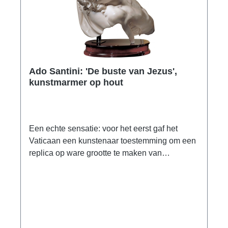
Ado Santini: 'De buste van Jezus',
kunstmarmer op hout
Een echte sensatie: voor het eerst gaf het
Vaticaan een kunstenaar toestemming om een
replica op ware grootte te maken van
Michelangelo's wereldberoemde Pieta. Voor
Santini, die beroemd is om zijn speciale
vermogen om tot in het kleinste detail te
modelleren, was dit de vervulling van een
levenslange droom. Een zeer speciale
kunstgieting voor liefhebbers en kenners van