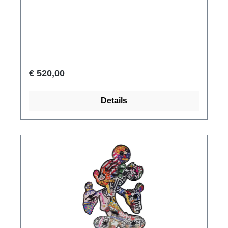
jaar van zijn heerschappij besloot de farao, die
getrouwd was met Nefertiti, een nieuwe,
enkele god voor zijn land aan te stellen. De
cultus van de zonnegod Aton was geboren,
een manifestatie van Re, die de zonneschijf
zou symboliseren als de bron van al het leven.
€ 520,00
Amenophis IV verbood zijn volk in de oude
goden te geloven en noemde zichzelf voortaan
Details
Akhenaten ('hij die Aton behaagt'). Voor de
nieuwe god Aton werd de oude hoofdstad
Thebe verlaten als zetel van het koninklijk hof
en werd de nieuwe, glamoureuze
residentiestad Achet-Aton gesticht. In de
'horizon van Aton', het huidige Amarna, werden
onder de open hemel prachtige tempels
gebouwd om de kalmerende stralen van Atons
zon te ontvangen. Voor de mensen van het
Oude Egypte betekende de nieuwe religie dat
ze hun geloof in het leven na de dood in het