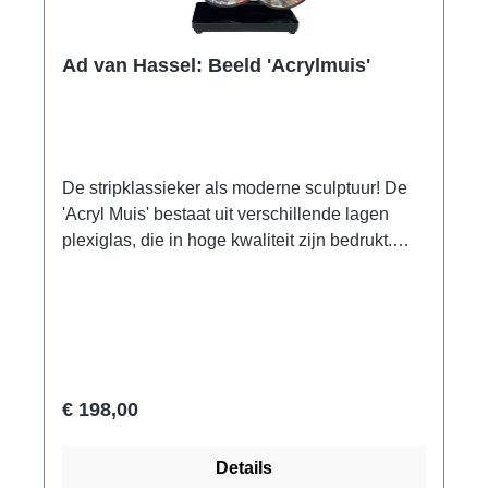
gezegende land van het Westen moesten
opgeven. Waar de zon onderging, kon Aton
Ad van Hassel: Beeld 'Acrylmuis'
niet bestaan als de schepper van het leven en
kon hij de doden niet doen herrijzen. Het
verlies van deze belangrijke basis van het
geloof verdeelde de bevolking in twee
groepen. Er brak gewelddadige onrust uit
De stripklassieker als moderne sculptuur! De
tussen voor- en tegenstanders van de nieuwe
'Acryl Muis' bestaat uit verschillende lagen
cultus van de zonnegod Aton. Pas na de dood
plexiglas, die in hoge kwaliteit zijn bedrukt.
van de farao keerde de oude religie terug naar
Handgemaakt in Nederland, gesigneerd, met
haar oorsprong onder Achnatons zoon
certificaat. Afmeting 24 x 15,5 x 6 cm (H/W/D).
Toetanchamon. Bijna geen enkele farao heeft
Gewicht ca. 0,5 kg. Geleverd in een
zijn tijdgenoten en nageslacht zo gefascineerd
geschenkdoos.
en beïnvloed als Achnaton. Portretkop van de
heerser met kroon. Origineel: Museum August
€ 198,00
Kestner Hannover. 18e dynastie, rond 1360
voor Christus, Amarna. 2-delige reductie als
polymeer ars mundi museum replica, met de
Details