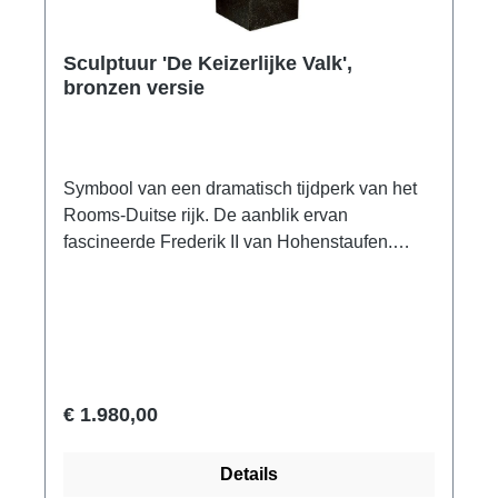
Sculptuur 'De Keizerlijke Valk',
bronzen versie
Symbool van een dramatisch tijdperk van het
Rooms-Duitse rijk. De aanblik ervan
fascineerde Frederik II van Hohenstaufen.
Ondanks zijn teruggevouwen vleugels straalt
de valk allesbehalve rust uit. Er wordt gezegd
dat de keizer zichzelf als jager liet afbeelden,
in overeenstemming met zijn natuur. Origineel:
MMA, New York. Duits of Normandisch, rond
1220. ars mundi museum replica, brons, met
€ 1.980,00
de hand gegoten, met de hand verguld. Totale
hoogte 33 cm, zwarte diabase basis 10 x 6,5 x
Details
10 cm.