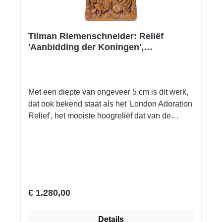
Tilman Riemenschneider: Reliëf
'Aanbidding der Koningen',
kunstgieten
Met een diepte van ongeveer 5 cm is dit werk,
dat ook bekend staat als het 'London Adoration
Relief', het mooiste hoogreliëf dat van de
meester bewaard is gebleven. Het was
waarschijnlijk de linkervleugel van de
Rothenburg St Anne's Altarpiece, die niet meer
bestaat. Het origineel werd in 1855 verkocht
aan het British Museum en wordt nu
tentoongesteld in het Victoria and Albert
€ 1.280,00
Museum in Londen. Absoluut authentieke ars
mundi museum replica van uitstekende
Details