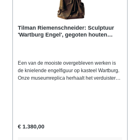
Tilman Riemenschneider: Sculptuur
'Wartburg Engel', gegoten houten
afwerking
Een van de mooiste overgebleven werken is
de knielende engelfiguur op kasteel Wartburg.
Onze museumreplica herhaalt het verduisterde
oppervlak waar de kunstenaar de voorkeur aan
gaf, net als het origineel natuurlijk zonder kleur.
Origineel in privébezit. Polymeer ars mundi
museum replica, met de hand gegoten, met
houten afwerking, met de hand gepatineerd.
Hoogte 64 cm, breedte 30 cm.
€ 1.380,00