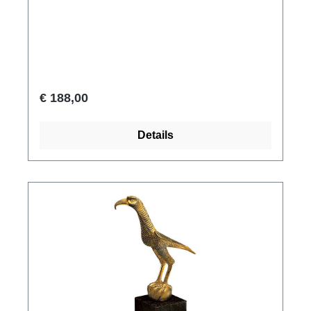
gevonden - sculpturen gesneden uit walrus
tanden. Beroemd als de meest opmerkelijke
oude schaakstukken ter wereld. Origineel:
British Museum, Londen. Scandinavische
griffioenstijl, 2e helft van de 12e eeuw.
Polymeer ars mundi museum replica, met de
€ 188,00
hand gegoten, met antiek been effect. Net geen
10 cm hoog.
Details