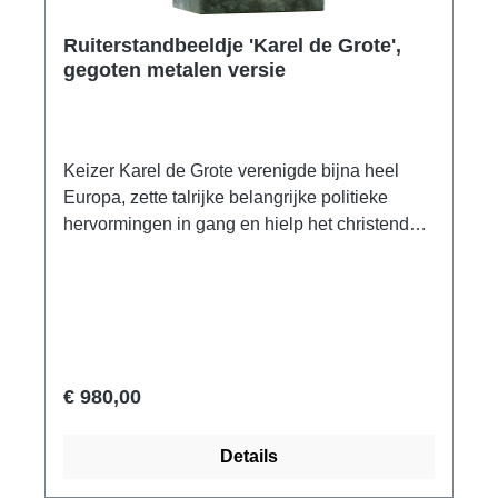
Ruiterstandbeeldje 'Karel de Grote',
gegoten metalen versie
Keizer Karel de Grote verenigde bijna heel
Europa, zette talrijke belangrijke politieke
hervormingen in gang en hielp het christendom
aan zijn definitieve doorbraak in Europa. Dit
ruiterstandbeeldje is een van de kostbaarste
kunstschatten ter wereld en stelt Karel de Grote
voor met orb, zwaard en leliekroon. Het
origineel dateert uit de 9e eeuw en behoort tot
de schatkamer van de kathedraal van Metz.
€ 980,00
Tegenwoordig is de figuur een nationaal
monument in het Louvre in Parijs. Uitgewerkt,
Details
fijn gepatineerd en met de hand gepolijst
metaalgietwerk. Hoogte met voet ca. 28 cm,