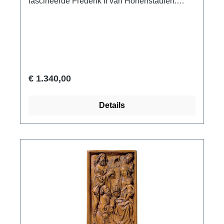
fascineerde Frederik II van Hohenstaufen.
Ondanks zijn teruggevouwen vleugels straalt
de valk allesbehalve rust uit. Er wordt gezegd
dat de keizer zichzelf als jager liet afbeelden,
in overeenstemming met zijn natuur. Origineel:
MMA, New York. Duits of Normandisch, rond
1220. brons. Polymeer ars mundi museum
€ 1.340,00
replica, met de hand gegoten, met de hand
verguld en gepatineerd. Afmetingen incl.
Details
sokkel 33 x 10 x 22 cm (h/w/d). Zwarte diabase
basis 6,5 x 10 x 10 cm (h/w/d). Gewicht ca. 5,1
kg.