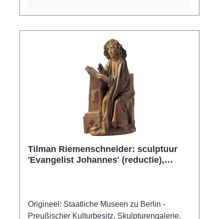
kwaliteit. Polymeergebonden kunstgietwerk,
met de hand gegoten en met de hand
gepatineerd. Afmeting 105 x 57 cm, gewicht 28
kg.
Tilman Riemenschneider: sculptuur
'Evangelist Johannes' (reductie),
kunstgieten
Origineel: Staatliche Museen zu Berlin -
Preußischer Kulturbesitz, Skulpturengalerie.