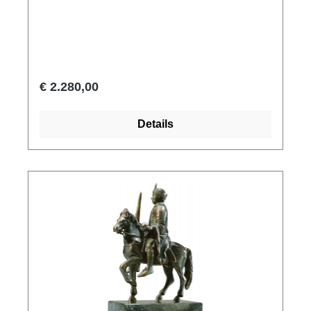
kostbaarste schatten van de wereldkunst.
Origineel: Musée du Louvre, Parijs. 9e eeuw,
uit de schatkamer van de kathedraal van Metz.
Fijn gepatineerd gegoten brons met sporen
van echte vergulding. Afmetingen incl. sokkel
€ 2.280,00
26,5 x 17 x 9 cm (h/w/d).
Details