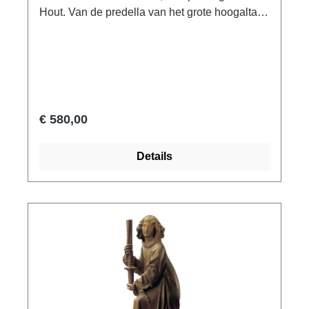
Hout. Van de predella van het grote hoogaltaar
in Münnerstadt. Sculptuur als reductie:
polymeer ars mundi museum replica met de
hand gegoten. Hoogte 44 cm. Gewicht 12 kg.
€ 580,00
Details