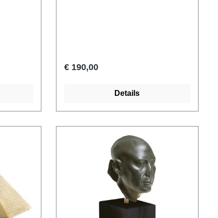
dat zelden
Origineel: Nationaal Museum,
De basis
Warschau. Egypte, late periode,
aad van
6e/5e eeuw v.Chr. Faience, hoogte
ie kan
met voet 15 cm.
 Anches-
bewaard.
€ 190,00
een
geven de
Details
antie.
, Parijs.
18e
hristus,
ymeer ars
 de hand
eren voet