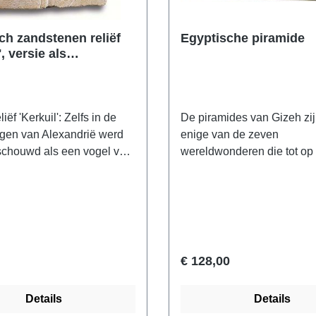
ch zandstenen reliëf
Egyptische piramide
', versie als
ject
iëf 'Kerkuil': Zelfs in de
De piramides van Gizeh zi
agen van Alexandrië werd
enige van de zeven
schouwd als een vogel van
wereldwonderen die tot op
 In het oude Egypte werden
van vandaag bewaard zijn
s deze gebruikt als
gebleven. Ze rezen uit de
cten waarmee
woestijnbodem 'naar de zon
wers hun kunstenaarschap
werden gebouwd als
ewijzen. Origineel:
grafmonumenten voor de g
itan Museum of Art, New
koningen rond 2650-2150 
€ 128,00
lemeïsche periode, ca.
Christus in een bovenmens
.Chr., kalksteen. Polymeer
prestatie. Hun toppen war
Details
Details
i museum replica met de
oorspronkelijk bedekt met