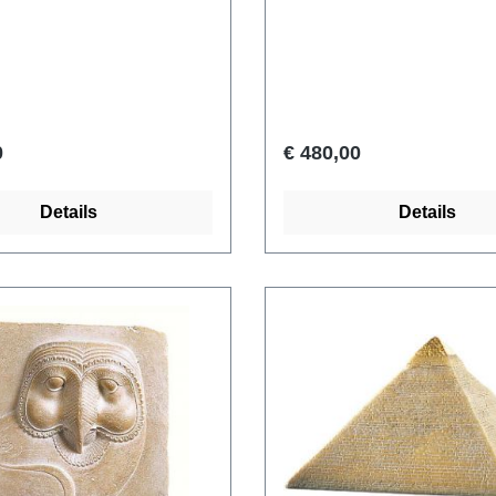
efertiti was de
een vlecht aan de zijkant, 
ische vrouw van farao
voorkomt in de rondellen. 
 en de stiefmoeder van
van het fijn geplooide gew
amon. Het pronkstuk van
de dochter van Achnaton, d
sche collectie van de
worden geïdentificeerd als
e Museen, Stiftung
en-pa-Aton, is nog steeds 
0
€ 480,00
er Kulturbesitz, Berlijn.
Verfijnde oogmake-up en 
ars mundi replica met de
gevoelig gevormde mond 
Details
Details
etseerd. Uitvoerig met de
indruk van gestileerde eleg
hilderd in originele
Origineel: Musée du Louvre
Verlaging. Met zwarte
Egypte, Nieuw Koninkrijk, 
asis. Hoogte 27 cm.
dynastie, rond 1345 voor C
,5 kg.
beschilderd kalksteen. Pol
mundi museum replica met
gegoten, hoogte met marm
18 cm.