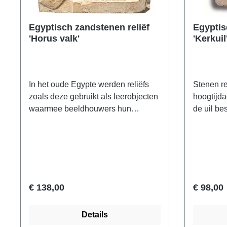
Egyptisch zandstenen reliëf
Egyptis
'Horus valk'
'Kerkuil
wandob
In het oude Egypte werden reliëfs
Stenen rel
zoals deze gebruikt als leerobjecten
hoogtijd
waarmee beeldhouwers hun
de uil be
kunstenaarschap moesten
wijsheid.
demonstreren. Origineel:
reliëfs al
Metropolitan Museum of Art, New
leerobje
York. Ptolemeïsche periode, rond
beeldhou
150-200 voor Christus, kalksteen.
moesten b
Horus valk': Als koning van de
Metropol
€ 138,00
€ 98,00
hemel is de valk het heilige dier van
York. Pto
de koning van de goden, Horus. Hij
150-200 v
Details
is de god die de aarde beschermt
ars mund