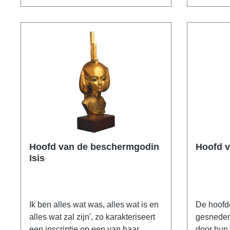
met zijn vleugels. Polymeer ars
hand geg
mundi museum replica, met de hand
ophangme
gegoten. Met ophangmechanisme.
10 cm.
Afmeting 17 x 15 cm.
Hoofd van de beschermgodin
Hoofd v
Isis
Ik ben alles wat was, alles wat is en
De hoofd
alles wat zal zijn', zo karakteriseert
gesneden 
een inscriptie op een van haar
door hun