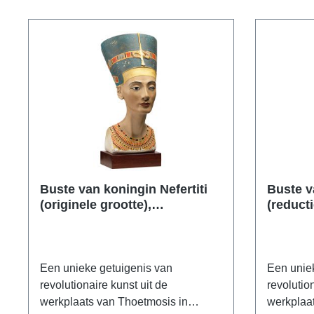
verband, droeg het masker van puur
Polymeer
goud over zijn hoofd en schouders.
replica, 
Origineel: Egyptisch Museum, Caïro,
de hand b
Schat van Toetanchamon, Nieuw
Afmeting 
Koninkrijk, 18e dynastie, ca. 1335 v.
Gewicht 5
Chr. Gezichtsmasker van puur goud
driedimen
met een gewicht van 2,27 kg.
Bewerking. Polymeer ars mundi
museum replica, met de hand
gegoten, beschilderd en verguld.
Voorkant van het masker op een
Buste van koningin Nefertiti
Buste v
sokkel. Hoogte incl. sokkel 27 cm.
(originele grootte),
(reduct
handgeschilderd gietwerk
gietwer
Een unieke getuigenis van
Een unie
revolutionaire kunst uit de
revolution
werkplaats van Thoetmosis in
werkplaa