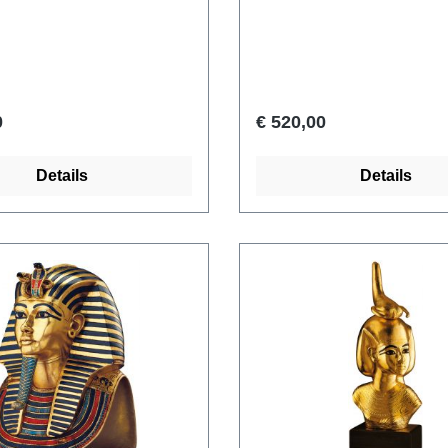
ts van Thoetmosis.
jaar van zijn heerschappij 
: Staatliche Museen zu
de farao, die getrouwd was
Preußischer Kulturbesitz.
Nefertiti, een nieuwe, enke
inkrijk, 18e dynastie, ca.
voor zijn land aan te stelle
hr. Polymeer ars mundi
cultus van de zonnegod At
0
€ 520,00
eplica met de hand
geboren, een manifestatie 
en beschilderd. Hoogte met
die de zonneschijf zou sym
Details
Details
 cm.
als de bron van al het leve
Amenophis IV verbood zijn 
de oude goden te geloven 
noemde zichzelf voortaan
Akhenaten ('hij die Aton be
Voor de nieuwe god Aton 
oude hoofdstad Thebe verl
zetel van het koninklijk ho
de nieuwe, glamoureuze
residentiestad Achet-Aton g
In de 'horizon van Aton', he
Amarna, werden onder de 