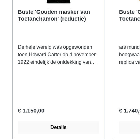
Buste 'Gouden masker van
Buste '
Toetanchamon' (reductie)
Toetanc
De hele wereld was opgewonden
ars mundi
toen Howard Carter op 4 november
hoogwaar
1922 eindelijk de ontdekking van
replica v
het intacte graf van Toetanchamon
Toetanch
aankondigde. En het resultaat was
verkleini
overweldigend: meer dan 5.000
voor tafe
individuele vondsten, prachtige
stuk is m
grafgiften van puur goud en vooral
uitvoerig
het legendarische dodenmasker van
beschild
€ 1.150,00
€ 1.740
de jonge farao waren de beloning
metaal.Or
voor de grootste inspanningen. De
Museum, 
Details
mummie van Toetanchamon,
Toetanch
volledig omzwachteld met linnen
18e dynas