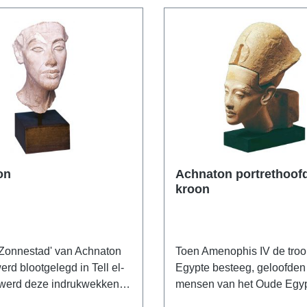
on
Achnaton portrethoof
kroon
'Zonnestad' van Achnaton
Toen Amenophis IV de troo
erd blootgelegd in Tell el-
Egypte besteeg, geloofden
werd deze indrukwekkende
mensen van het Oude Egyp
 de farao ontdekt in de
ontelbare godheden. Na e