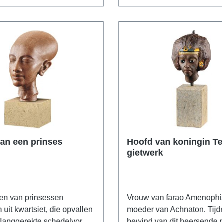
oten. Met
platen. Polymeer ars mun
chanisme. Afmeting 11 x
replica met de hand gegot
vergulde bovenkant. Afmet
10,5 x 7,5 x 10,5 cm (B/H/D
an een prinses
Hoofd van koningin Te
gietwerk
en van prinsessen
Vrouw van farao Amenophis
uit kwartsiet, die opvallen
moeder van Achnaton. Tijd
 langgerekte schedelvorm,
bewind van dit heersende 