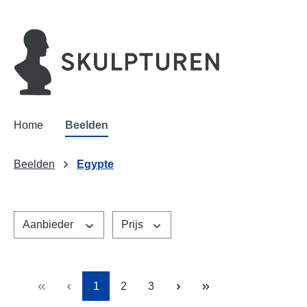
oekopdracht
Ga naar de hoofdnavigatie
Home
Beelden
Beelden
Egypte
Aanbieder
Prijs
Pagina
Pagina
Pagina
1
2
3