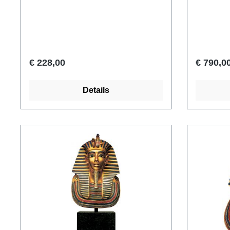
papyrusrol met inscripties. Naast
werkplaa
hem troont de god van de wijsheid
Origineel
Thoth, beschermheilige van alle
Berlin - 
schriftgeleerden, in de vorm van een
Nieuw Kon
baviaan op een verhoogd voetstuk,
1345 v.C
€ 228,00
€ 790,0
waarvoor een offerbord ligt.
museum r
Origineel: Musée du Louvre, Parijs.
gegoten 
Details
Leisteen, Egypte, Nieuw Koninkrijk,
voet 35,5
19e dynastie, ca. 1370 v.Chr. 2-
delige replica gemaakt van
handgepatineerd hars. Met
certificaat van echtheid. Afmetingen
19 x 20 x 8 cm (h/w/d). Gewicht ca.
1,7 kg.