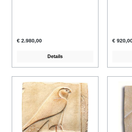
Amarna. Nefertiti was de
Amarna. N
legendarische vrouw van farao
legendar
Achnaton en de stiefmoeder van
Achnaton
Toetanchamon. Het pronkstuk van
Toetanch
de Egyptische collectie van de
de Egypti
Staatliche Museen, Stiftung
Staatlich
€ 2.980,00
€ 920,0
Preußischer Kulturbesitz, Berlijn.
Preußisch
Polymeer ars mundi replica. Met de
Polymeer 
Details
hand gegoten en uitvoerig
hand gebo
beschilderd in originele kleuren.
hand besc
Originele afmetingen. Hoogte met
kleuren. 
houten voet 56 cm. Gewicht 18 kg.
diabase b
Gewicht 3