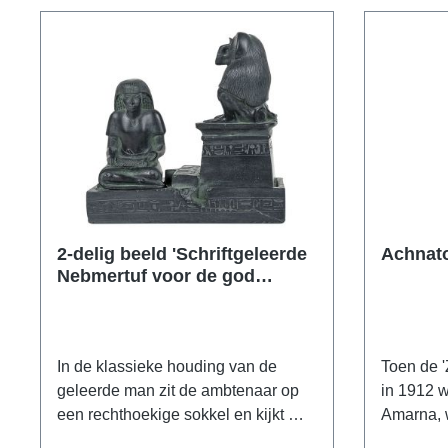
2-delig beeld 'Schriftgeleerde
Achnat
Nebmertuf voor de god
Thoth', gietwerk
In de klassieke houding van de
Toen de 
geleerde man zit de ambtenaar op
in 1912 w
een rechthoekige sokkel en kijkt met
Amarna, 
een licht gebogen hoofd naar zijn
buste van