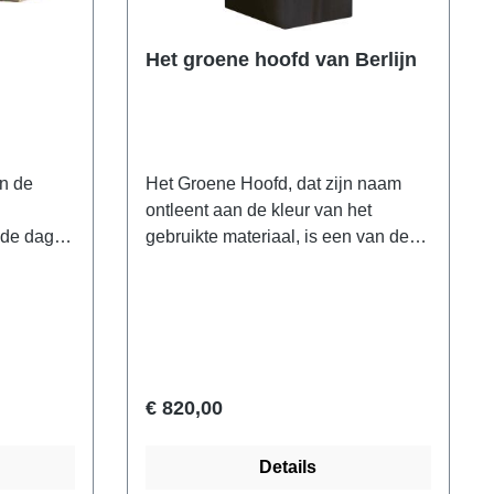
Het groene hoofd van Berlijn
jn de
Het Groene Hoofd, dat zijn naam
ontleent aan de kleur van het
 de dag
gebruikte materiaal, is een van de
opmerkelijkste prestaties van de
Egyptische ronde beeldhouwkunst
 toe' en
aller tijden. De duidelijk uitgedrukte
vertrouwdheid van de kunstenaar
od-
met de anatomische structuur van
voor
het menselijk gezicht is net zo uniek
€ 820,00
elijke
als de zekerheid van de weergave
en
en realisatie ervan in artistieke vorm.
Details
 gouden
Desondanks moet het Groene Hoofd