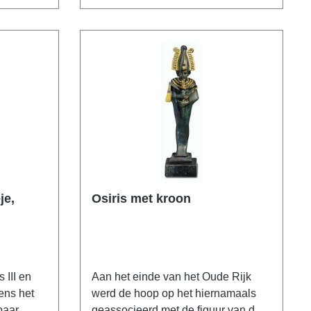
di museum
niet worden gezien als een
en en met
realistisch portret van een anonieme
ingen
ambtenaar of priester, maar als een
).
geslaagde poging om de spirituele
diepte en transcendentie van het
menselijk bestaan over te brengen.
Origineel: Staatliche Museen zu
Berlin - Preußischer Kulturbesitz.
Egypte, late periode, rond 300 voor
Christus, steen. Polymeer ars mundi
museum replica met de hand
gegoten, hoogte met diabaas basis
je,
Osiris met kroon
31 cm.
 III en
Aan het einde van het Oude Rijk
ens het
werd de hoop op het hiernamaals
paar
geassocieerd met de figuur van de