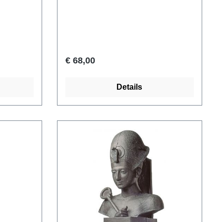
besloot
(h/w/d). Gewicht 0,1 kg.
 met
le god
n. De
on was
€ 68,00
van Re,
boliseren
Details
n.
volk in
en
haagt').
werd de
aten als
f en werd
esticht.
t huidige
open