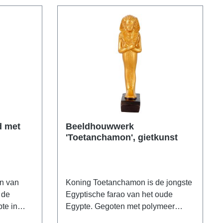
d met
Beeldhouwwerk
'Toetanchamon', gietkunst
n van
Koning Toetanchamon is de jongste
 de
Egyptische farao van het oude
te in
Egypte. Gegoten met polymeer
en paar
kunst. Afmetingen 14,3 x 3 x 4,5 cm