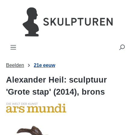
hoofdinhoud
Beelden
21e eeuw
Alexander Heil: sculptuur
'Grote stap' (2014), brons
Afbeeldingengalerij overslaan