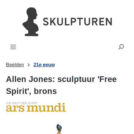
hoofdinhoud
Beelden
21e eeuw
Allen Jones: sculptuur 'Free
Spirit', brons
Afbeeldingengalerij overslaan