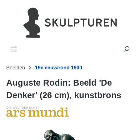
hoofdinhoud
Beelden
19e eeuw/rond 1900
Auguste Rodin: Beeld 'De
Denker' (26 cm), kunstbrons
Afbeeldingengalerij overslaan