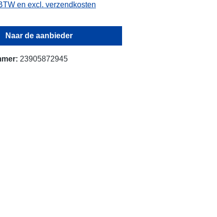
. BTW en excl. verzendkosten
Naar de aanbieder
mmer:
23905872945