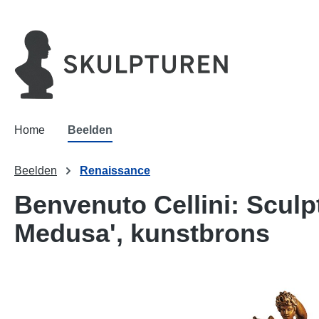
oekopdracht
Ga naar de hoofdnavigatie
Home
Beelden
Beelden
Renaissance
Benvenuto Cellini: Sculp
Medusa', kunstbrons
Afbeeldingengalerij overslaan