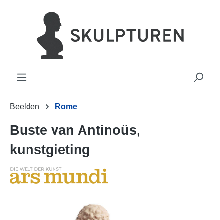
hoofdinhoud
Beelden
Rome
Buste van Antinoüs,
kunstgieting
Afbeeldingengalerij overslaan