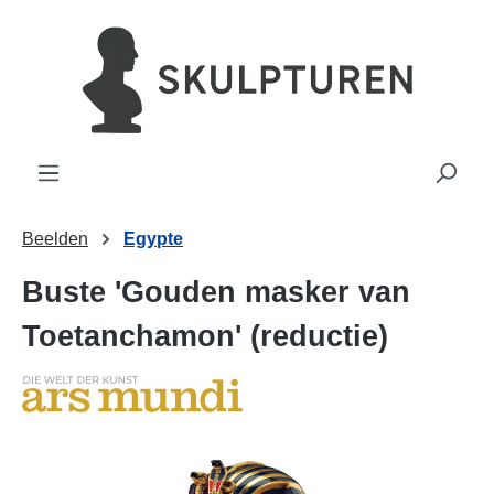
hoofdinhoud
Beelden
Egypte
Buste 'Gouden masker van
Toetanchamon' (reductie)
Afbeeldingengalerij overslaan