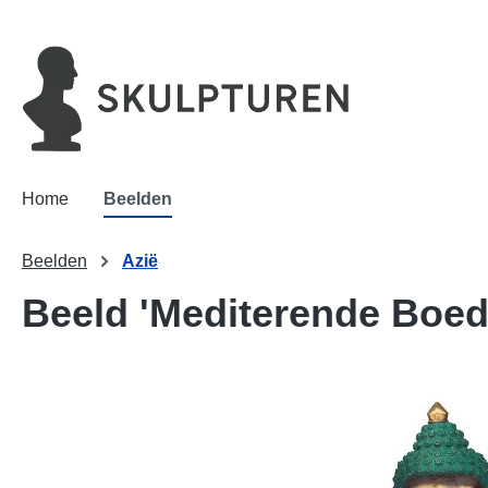
oekopdracht
Ga naar de hoofdnavigatie
Home
Beelden
Beelden
Azië
Beeld 'Mediterende Boed
Afbeeldingengalerij overslaan