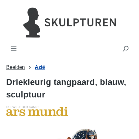
hoofdinhoud
Beelden
Azië
Driekleurig tangpaard, blauw,
sculptuur
Afbeeldingengalerij overslaan