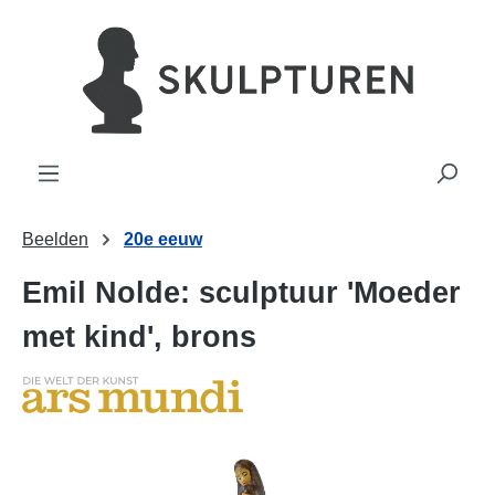
hoofdinhoud
Beelden
20e eeuw
Emil Nolde: sculptuur 'Moeder
met kind', brons
Afbeeldingengalerij overslaan