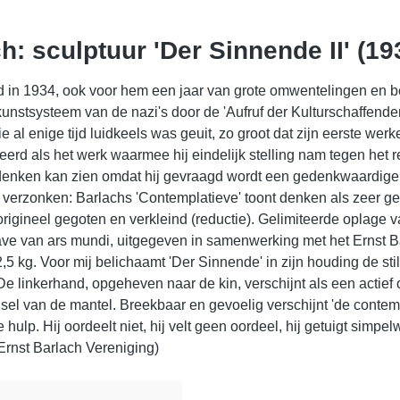
: sculptuur 'Der Sinnende II' (193
d in 1934, ook voor hem een jaar van grote omwentelingen en be
unstsysteem van de nazi's door de 'Aufruf der Kulturschaffend
e al enige tijd luidkeels was geuit, zo groot dat zijn eerste w
eerd als het werk waarmee hij eindelijk stelling nam tegen het r
enken kan zien omdat hij gevraagd wordt een gedenkwaardige be
 verzonken: Barlachs 'Contemplatieve' toont denken als zeer g
origineel gegoten en verkleind (reductie). Gelimiteerde oplag
itgave van ars mundi, uitgegeven in samenwerking met het Ernst 
,5 kg. Voor mij belichaamt 'Der Sinnende' in zijn houding de sti
De linkerhand, opgeheven naar de kin, verschijnt als een actief
sel van de mantel. Breekbaar en gevoelig verschijnt 'de contempla
lp. Hij oordeelt niet, hij velt geen oordeel, hij getuigt simpelwe
 Ernst Barlach Vereniging)