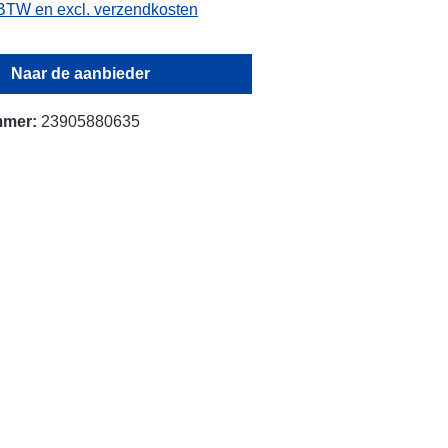
. BTW en excl. verzendkosten
Naar de aanbieder
mmer:
23905880635