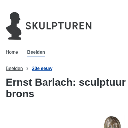
oekopdracht
Ga naar de hoofdnavigatie
Home
Beelden
Beelden
20e eeuw
Ernst Barlach: sculptuur 
brons
Afbeeldingengalerij overslaan