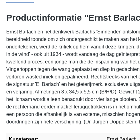
Productinformatie "Ernst Barlach
Ernst Barlach en het denkwerk Barlachs 'Sinnender' ontston
bereidheid toonde om zich ondergeschikt te maken aan het k
ondertekenen, werd de kritiek op hem vanuit deze kringen, di
in de wind' - ook uit 1934 - wordt vandaag de dag geïnterpret
kwellend proces: een jonge man die de inspanning van het d
Vingertoppen tegen de wang geplaatst en diep in gedachten
verloren wastechniek en gepatineerd. Rechtstreeks van het 
de signatuur 'E. Barlach' en het gieterijmerk. exclusieve u
en verjaring. Afmetingen 8 x 34,5 x 5,5 cm (B/H/D). Gewicht 2
het lichaam wordt alleen benadrukt door vier lange plooien. 
de rechterhand eerder inactief teruggetrokken is in het omhul
een persoon die afhankelijk is van externe, misschien hogere hu
doordringen zijn hele verschijning. (Dr. Jürgen Doppelstein,
Kunstenaar:
Ernst Barlach