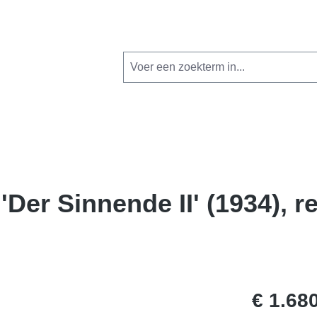
'Der Sinnende II' (1934), r
€ 1.68