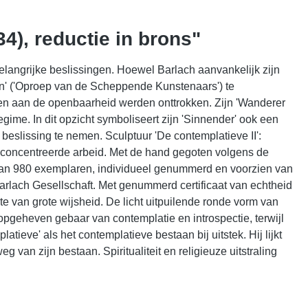
4), reductie in brons"
langrijke beslissingen. Hoewel Barlach aanvankelijk zijn
en' ('Oproep van de Scheppende Kunstenaars') te
erken aan de openbaarheid werden onttrokken. Zijn 'Wanderer
egime. In dit opzicht symboliseert zijn 'Sinnender' ook een
slissing te nemen. Sculptuur 'De contemplatieve II':
econcentreerde arbeid. Met de hand gegoten volgens de
e van 980 exemplaren, individueel genummerd en voorzien van
Barlach Gesellschaft. Met genummerd certificaat van echtheid
lte van grote wijsheid. De licht uitpuilende ronde vorm van
 opgeheven gebaar van contemplatie en introspectie, terwijl
tieve' als het contemplatieve bestaan bij uitstek. Hij lijkt
g van zijn bestaan. Spiritualiteit en religieuze uitstraling