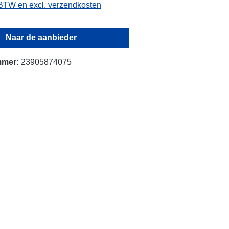
. BTW en excl. verzendkosten
Naar de aanbieder
mmer:
23905874075