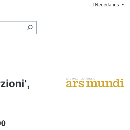
Nederlands
ioni',
00