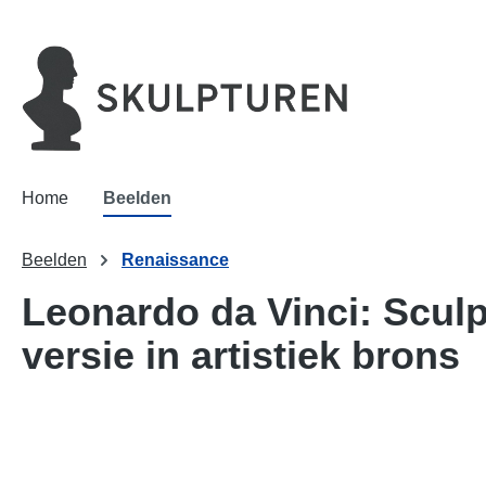
oekopdracht
Ga naar de hoofdnavigatie
Home
Beelden
Beelden
Renaissance
Leonardo da Vinci: Sculp
versie in artistiek brons
Afbeeldingengalerij overslaan