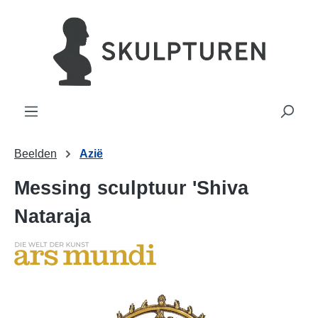
hoofdinhoud
Beelden
Azië
Messing sculptuur 'Shiva
Nataraja
Afbeeldingengalerij overslaan