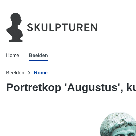
oekopdracht
Ga naar de hoofdnavigatie
Home
Beelden
Beelden
Rome
Portretkop 'Augustus', k
Afbeeldingengalerij overslaan